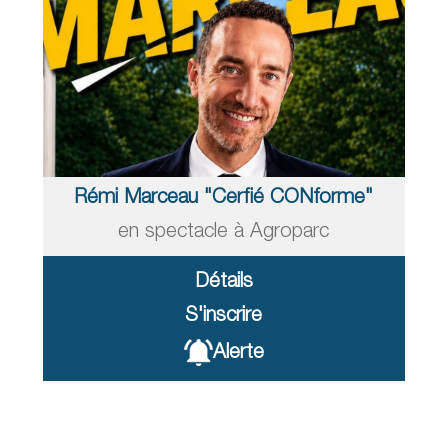
Rémi Marceau "Cerfié CONforme"
en spectacle à Agroparc
Détails
S'inscrire
Alerte