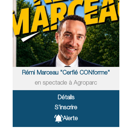
Rémi Marceau "Cerfié CONforme"
en spectacle à Agroparc
Détails
S'inscrire
Alerte