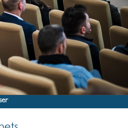
ser
hets