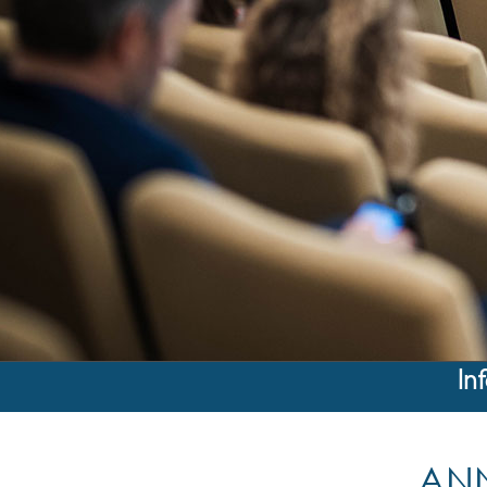
In
ANN