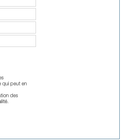
es
e qui peut en
ation des
lité.