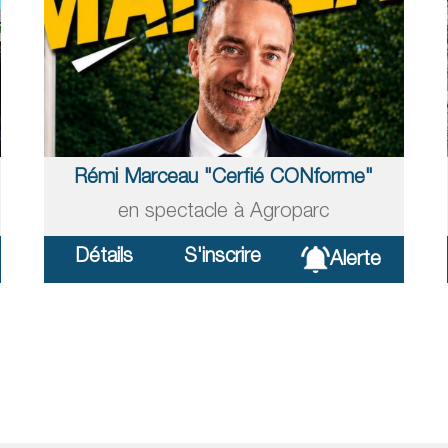
Rémi Marceau "Cerfié CONforme"
en spectacle à Agroparc
Détails
S'inscrire
Alerte